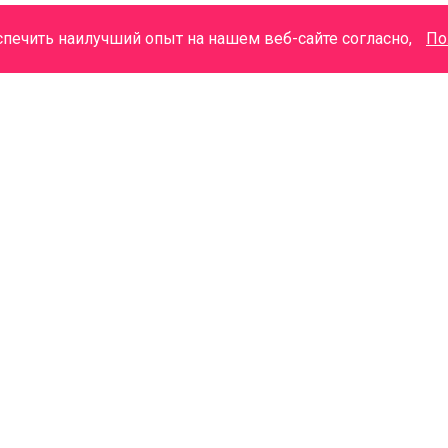
спечить наилучший опыт на нашем веб-сайте согласно,
По
+7 (3822) 48-20-02 Колл-Центр
М
+7 (3822) 48-20-08
г.Томск, ул. Советская, 98
г.Томск, ул. Советская, 97б