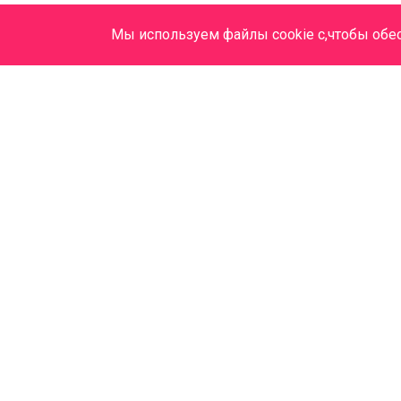
Мы используем файлы cookie с,чтобы обе
ООО "МАДЕЗ", Лицензия №
Л041-01043-70/00364212 от 23.10.2020 г.
mail@madez.ru