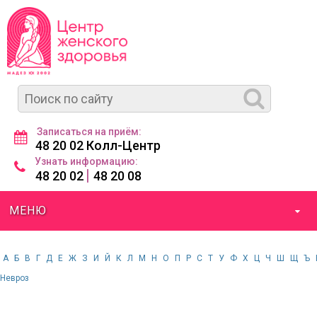
Записаться на приём:
48 20 02 Колл-Центр
Узнать информацию:
|
48 20 02
48 20 08
МЕНЮ
А
Б
В
Г
Д
Е
Ж
З
И
Й
К
Л
М
Н
О
П
Р
С
Т
У
Ф
Х
Ц
Ч
Ш
Щ
Ъ
Невроз