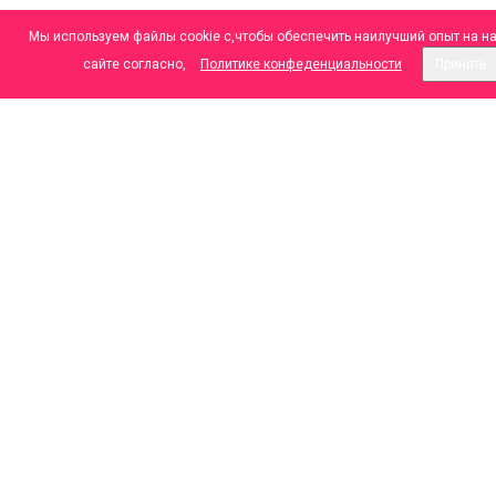
Мы используем файлы cookie с,чтобы обеспечить наилучший опыт на н
сайте согласно,
Политике конфеденциальности
Принять
ООО "МАДЕЗ", Лицензия №
Л041-01043-70/00364212 от 23.10.2020 г.
mail@madez.ru
+7 (3822) 48-20-02 Колл-Центр
+7 (3822) 48-20-08
г.Томск, ул. Советская, 98
г.Томск, ул. Советская, 97б
МЫ В СОЦИАЛЬНЫХ СЕТЯХ