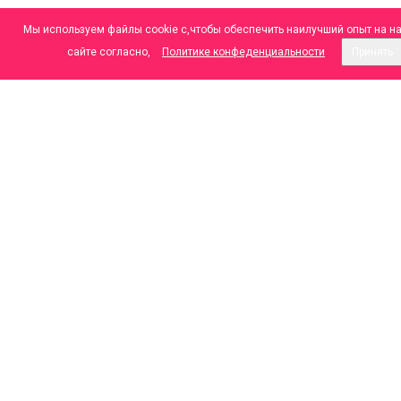
Мы используем файлы cookie с,чтобы обеспечить наилучший опыт на н
сайте согласно,
Политике конфеденциальности
Принять
ООО "МАДЕЗ", Лицензия №
Л041-01043-70/00364212 от 23.10.2020 г.
mail@madez.ru
+7 (3822) 48-20-02 Колл-Центр
+7 (3822) 48-20-08
г.Томск, ул. Советская, 98
г.Томск, ул. Советская, 97б
МЫ В СОЦИАЛЬНЫХ СЕТЯХ