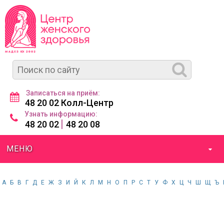
Записаться на приём:
48 20 02 Колл-Центр
Узнать информацию:
|
48 20 02
48 20 08
МЕНЮ
А
Б
В
Г
Д
Е
Ж
З
И
Й
К
Л
М
Н
О
П
Р
С
Т
У
Ф
Х
Ц
Ч
Ш
Щ
Ъ