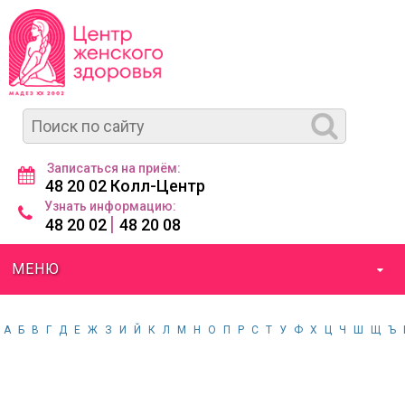
Записаться на приём:
48 20 02 Колл-Центр
Узнать информацию:
|
48 20 02
48 20 08
МЕНЮ
А
Б
В
Г
Д
Е
Ж
З
И
Й
К
Л
М
Н
О
П
Р
С
Т
У
Ф
Х
Ц
Ч
Ш
Щ
Ъ