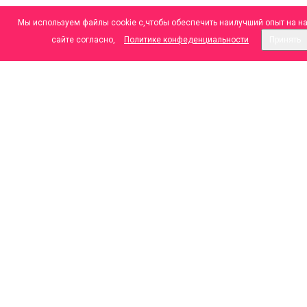
Мы используем файлы cookie с,чтобы обеспечить наилучший опыт на н
сайте согласно,
Политике конфеденциальности
Принять
ООО "МАДЕЗ", Лицензия №
Л041-01043-70/00364212 от 23.10.2020 г.
mail@madez.ru
+7 (3822) 48-20-02 Колл-Центр
+7 (3822) 48-20-08
г.Томск, ул. Советская, 98
г.Томск, ул. Советская, 97б
МЫ В СОЦИАЛЬНЫХ СЕТЯХ