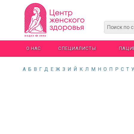
О НАС
СПЕЦИАЛИСТЫ
ПАЦИ
А
Б
В
Г
Д
Е
Ж
З
И
Й
К
Л
М
Н
О
П
Р
С
Т