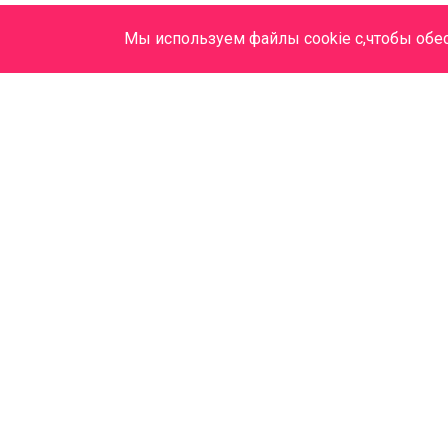
Мы используем файлы cookie с,чтобы обе
ООО "МАДЕЗ", Лицензия №
Л041-01043-70/00364212 от 23.10.2020 г.
mail@madez.ru