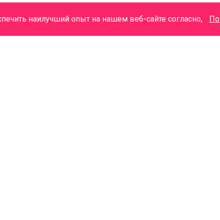
спечить наилучший опыт на нашем веб-сайте согласно,
По
+7 (3822) 48-20-02 Колл-Центр
М
+7 (3822) 48-20-08
г.Томск, ул. Советская, 98
г.Томск, ул. Советская, 97б