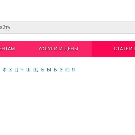
ЕНТАМ
УСЛУГИ И ЦЕНЫ
СТАТЬИ
У
Ф
Х
Ц
Ч
Ш
Щ
Ъ
Ы
Ь
Э
Ю
Я