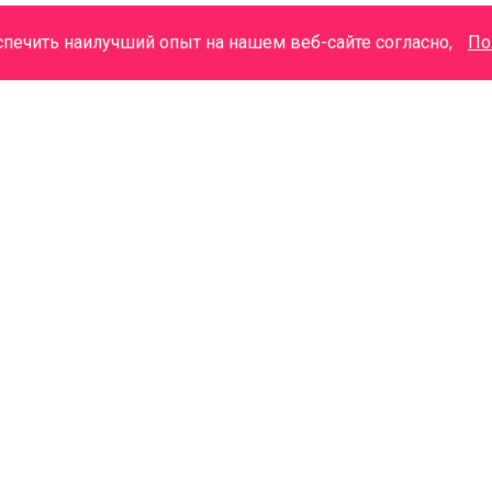
спечить наилучший опыт на нашем веб-сайте согласно,
По
+7 (3822) 48-20-02 Колл-Центр
М
+7 (3822) 48-20-08
г.Томск, ул. Советская, 98
г.Томск, ул. Советская, 97б