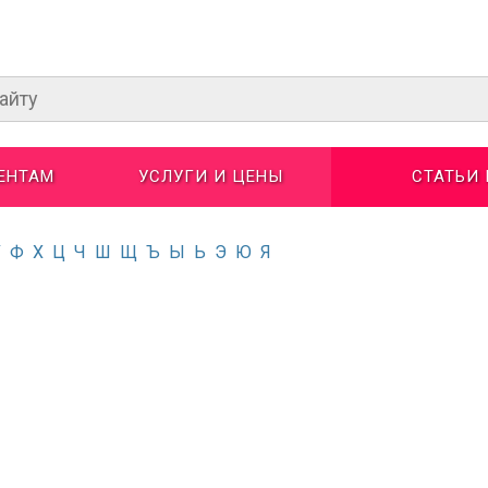
ЕНТАМ
УСЛУГИ И ЦЕНЫ
СТАТЬИ
У
Ф
Х
Ц
Ч
Ш
Щ
Ъ
Ы
Ь
Э
Ю
Я