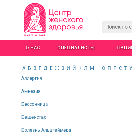
О НАС
СПЕЦИАЛИСТЫ
ПАЦИ
А
Б
В
Г
Д
Е
Ж
З
И
Й
К
Л
М
Н
О
П
Р
С
Т
Аллергия
Амнезия
Бессонница
Бешенство
Болезнь Альцгеймера