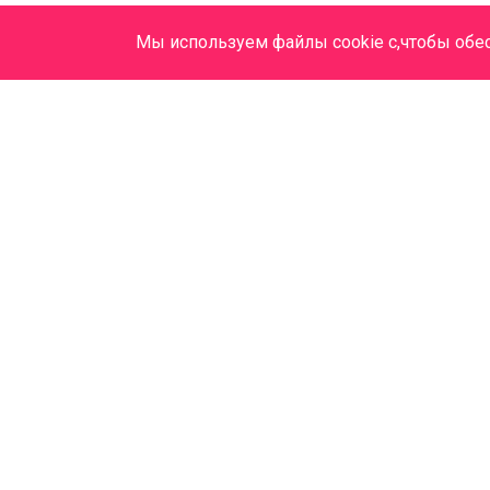
Мы используем файлы cookie с,чтобы обе
ООО "МАДЕЗ", Лицензия №
Л041-01043-70/00364212 от 23.10.2020 г.
mail@madez.ru