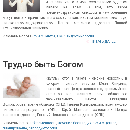
и справиться с этими состояниями удается
далеко не всем. О том, что такое
предменструальный синдром и чем женщине
могут помочь врачи, мы поговорили с кандидатом медицинских наук,
гинекологом-эндокринологом Центра женского здоровья Яниной
Станиславовной Зинкевич.
Ключевые слова
СМИ о Центре
,
ПМС
,
эндокринология
ЧИТАТЬ ДАЛЕЕ
Трудно быть Богом
Круглый стол в газете «Томские новости», в
котором приняли участие Юлия Спирина,
главный врач Центра женского здоровья; Игорь
Степанов, и.о. главного врача областного
перинатального центра; Екатерина
Волкоморова, врач-эмбриолог (ОПЦ); Галина Кривощекова, врач акушер-
гинеколог-репродуктолог (ОПЦ), Юрий Матвеев, основатель Центра
женского здоровья, Евгений Неплохов, врач-андролог (ОПЦ).
Ключевые слова
беременность
,
лечение бесплодия
,
СМИ о Центре
,
планирование
,
репродуктология